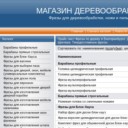
МАГАЗИН ДЕРЕВООБР
Фрезы для деревообработки, ножи и пилы
Главная
|
Скачать каталог
|
Новости
Каталог
Прайс-лист Фрезы по дереву в Екатеринбурге.
фрезера. Твердосплавные фрезы.
Барабаны профильные
Сортировать по: наименованию (
возр
/
убыв
), це
Барабаны прямые строгальные
Фрезы для Блок-Хауса
Наименование
Фрезы для вагонки
Барабаны профильные
Фрезы для выборки паза
Головка цилиндрическая профильная
Фрезы для дверей, окон, мебели
(универсальные комплекты)
Головка цилиндрическая профильная
Фрезы для доски пола
Фреза мультипрофильная
Фрезы для евроокон
Фреза мультипрофильная
Фрезы для изготовления дверей
Фреза мультипрофильная
Фрезы для изготовления
дверной коробки
Барабаны прямые строгальные
Фрезы для изготовления мебели
Ножевая голова со сменными ножами
Фрезы для изготовления
Фрезы для Блок-Хауса
наличника
Набор фрез для доски блок-хауз
Фрезы для изготовления окон
Фрезы для изготовления
Фреза верхняя цилиндрическая для доски блок
филенки
Комплект фрез для обшивочной доски Блок-ха
Фрезы для изготовления штапа