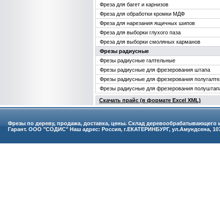
Фреза для багет и карнизов
Фреза для обработки кромки МДФ
Фреза для нарезания ящичных шипов
Фреза для выборки глухого паза
Фреза для выборки смоляных карманов
Фрезы радиусные
Фрезы радиусные галтельные
Фрезы радиусные для фрезерования штапа
Фрезы радиусные для фрезерования полугалте
Фрезы радиусные для фрезерования полуштап
Скачать прайс (в формате Exсel XML)
Фрезы по дереву, продажа, доставка, цены. Склад деревообрабатывающего
Гарант. ООО "СОДИС" Наш адрес: Россия, г.ЕКАТЕРИНБУРГ, ул.Амундсена, 107 