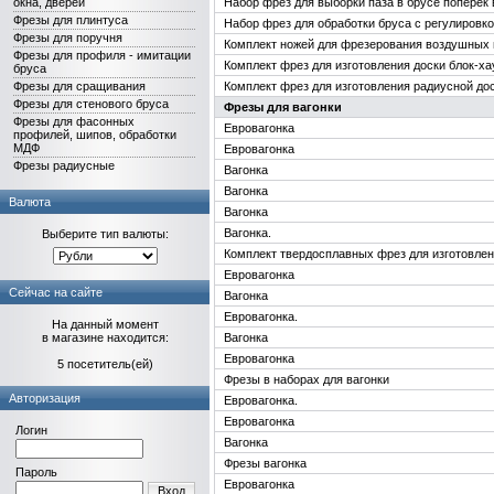
окна, дверей
Набор фрез для выборки паза в брусе поперек
Фрезы для плинтуса
Набор фрез для обработки бруса с регулировк
Фрезы для поручня
Комплект ножей для фрезерования воздушных 
Фрезы для профиля - имитации
Комплект фрез для изготовления доски блок-ха
бруса
Фрезы для сращивания
Комплект фрез для изготовления радиусной до
Фрезы для стенового бруса
Фрезы для вагонки
Фрезы для фасонных
Евровагонка
профилей, шипов, обработки
МДФ
Евровагонка
Фрезы радиусные
Вагонка
Вагонка
Валюта
Вагонка
Вагонка.
Выберите тип валюты:
Комплект твердосплавных фрез для изготовлен
Евровагонка
Сейчас на сайте
Вагонка
Евровагонка.
На данный момент
в магазине находится:
Вагонка
Евровагонка
5 посетитель(ей)
Фрезы в наборах для вагонки
Авторизация
Евровагонка.
Евровагонка
Логин
Вагонка
Фрезы вагонка
Пароль
Евровагонка
Вход