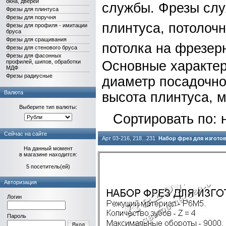
окна, дверей
службы. Фрезы слу
Фрезы для плинтуса
Фрезы для поручня
плинтуса, потолочн
Фрезы для профиля - имитации
бруса
Фрезы для сращивания
потолка на фрезер
Фрезы для стенового бруса
Фрезы для фасонных
профилей, шипов, обработки
Основные характер
МДФ
Фрезы радиусные
диаметр посадочног
Валюта
высота плинтуса, м
Выберите тип валюты:
Сортировать по: 
Сейчас на сайте
Арт 03-216, 218...231
Набор фрез для изгото
На данный момент
в магазине находится:
5 посетитель(ей)
Авторизация
Логин
Пароль
Вход