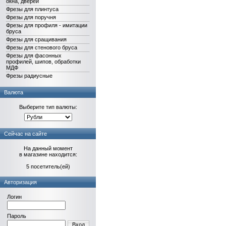
окна, дверей
Фрезы для плинтуса
Фрезы для поручня
Фрезы для профиля - имитации
бруса
Фрезы для сращивания
Фрезы для стенового бруса
Фрезы для фасонных
профилей, шипов, обработки
МДФ
Фрезы радиусные
Валюта
Выберите тип валюты:
Сейчас на сайте
На данный момент
в магазине находится:
5 посетитель(ей)
Авторизация
Логин
Пароль
Вход