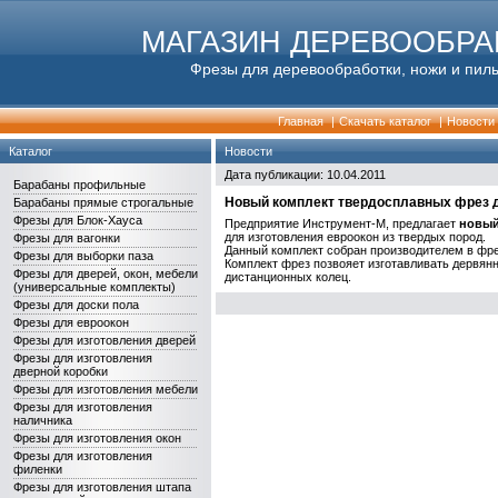
МАГАЗИН ДЕРЕВООБР
Фрезы для деревообработки, ножи и пилы
Главная
|
Скачать каталог
|
Новости
Каталог
Новости
Дата публикации: 10.04.2011
Барабаны профильные
Новый комплект твердосплавных фрез д
Барабаны прямые строгальные
Фрезы для Блок-Хауса
Предприятие Инструмент-М, предлагает
новый
для изготовления евроокон из твердых пород.
Фрезы для вагонки
Данный комплект собран производителем в фре
Фрезы для выборки паза
Комплект фрез позвояет изготавливать дервя
Фрезы для дверей, окон, мебели
дистанционных колец.
(универсальные комплекты)
Фрезы для доски пола
Фрезы для евроокон
Фрезы для изготовления дверей
Фрезы для изготовления
дверной коробки
Фрезы для изготовления мебели
Фрезы для изготовления
наличника
Фрезы для изготовления окон
Фрезы для изготовления
филенки
Фрезы для изготовления штапа