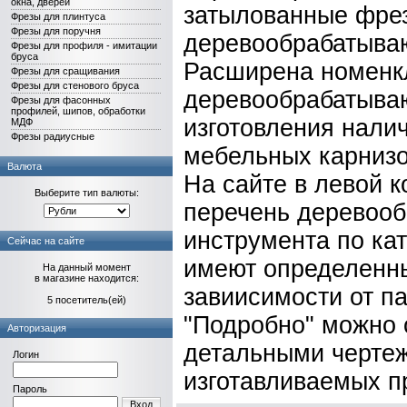
окна, дверей
затылованные фрез
Фрезы для плинтуса
Фрезы для поручня
деревообрабатыва
Фрезы для профиля - имитации
бруса
Расширена номенк
Фрезы для сращивания
Фрезы для стенового бруса
деревообрабатыва
Фрезы для фасонных
профилей, шипов, обработки
изготовления нали
МДФ
Фрезы радиусные
мебельных карнизов
Валюта
На сайте в левой 
Выберите тип валюты:
перечень деревоо
инструмента по ка
Сейчас на сайте
имеют определенны
На данный момент
в магазине находится:
завиисимости от п
5 посетитель(ей)
"Подробно" можно 
Авторизация
детальными черте
Логин
изготавливаемых п
Пароль
Вход