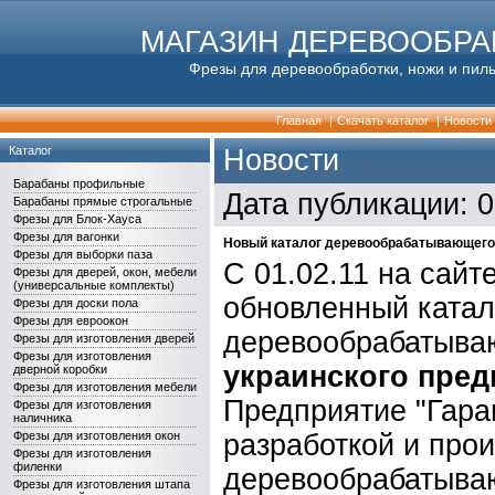
МАГАЗИН ДЕРЕВООБР
Фрезы для деревообработки, ножи и пилы
Главная
|
Скачать каталог
|
Новости
Каталог
Новости
Барабаны профильные
Дата публикации: 0
Барабаны прямые строгальные
Фрезы для Блок-Хауса
Фрезы для вагонки
Новый каталог деревообрабатывающего
Фрезы для выборки паза
С 01.02.11 на сайт
Фрезы для дверей, окон, мебели
(универсальные комплекты)
обновленный катал
Фрезы для доски пола
Фрезы для евроокон
деревообрабатыва
Фрезы для изготовления дверей
Фрезы для изготовления
украинского пред
дверной коробки
Фрезы для изготовления мебели
Предприятие "Гара
Фрезы для изготовления
наличника
Фрезы для изготовления окон
разработкой и про
Фрезы для изготовления
филенки
деревообрабатыва
Фрезы для изготовления штапа