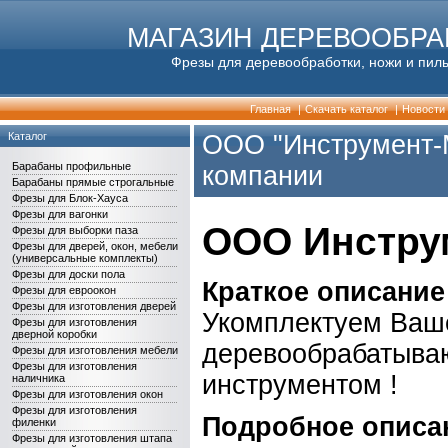
МАГАЗИН ДЕРЕВООБР
Фрезы для деревообработки, ножи и пилы
Главная
|
Скачать каталог
|
Новости
Каталог
ООО "Инструмент-
Барабаны профильные
компании
Барабаны прямые строгальные
Фрезы для Блок-Хауса
Фрезы для вагонки
ООО Инстру
Фрезы для выборки паза
Фрезы для дверей, окон, мебели
(универсальные комплекты)
Фрезы для доски пола
Краткое описание
Фрезы для евроокон
Фрезы для изготовления дверей
Укомплектуем Ваш
Фрезы для изготовления
дверной коробки
деревообрабатыва
Фрезы для изготовления мебели
Фрезы для изготовления
инструментом !
наличника
Фрезы для изготовления окон
Фрезы для изготовления
Подробное описа
филенки
Фрезы для изготовления штапа