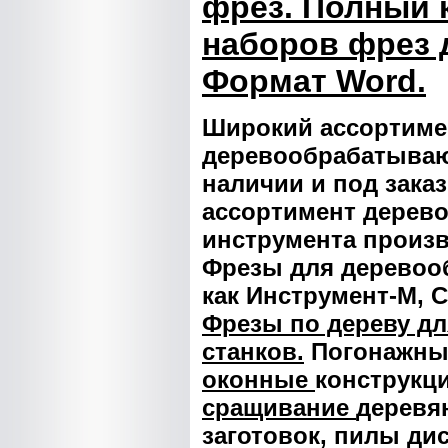
фрез.
Полный к
наборов фрез 
Формат Word.
Широкий ассортиме
деревообрабатываю
наличии и под зака
ассортимент дерев
инструмента произ
Фрезы для деревооб
как Инструмент-М, С
Фрезы по дереву д
станков.
Погонажн
оконные
конструкц
сращивание
деревя
заготовок, пилы д