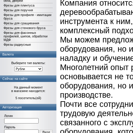
Компания относитс
окна, дверей
Фрезы для плинтуса
деревообрабатыва
Фрезы для поручня
Фрезы для профиля - имитации
бруса
инструмента к ним
Фрезы для сращивания
Фрезы для стенового бруса
комплексный подход
Фрезы для фасонных
профилей, шипов, обработки
Мы можем предложи
МДФ
Фрезы радиусные
оборудования, но и
Валюта
наладку и обучени
Выберите тип валюты:
Многолетний опыт 
основывается не т
Сейчас на сайте
оборудования, но 
На данный момент
в магазине находится:
производстве.
5 посетитель(ей)
Почти все сотрудн
Авторизация
трудовую деятельн
Логин
связанного с экспл
Пароль
оборудования, кот
Вход