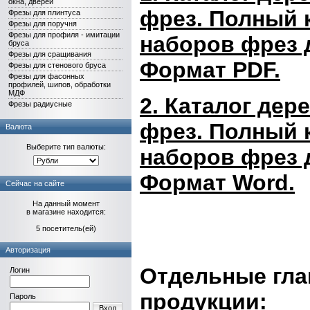
окна, дверей
фрез.
Полный к
Фрезы для плинтуса
Фрезы для поручня
Фрезы для профиля - имитации
наборов фрез 
бруса
Фрезы для сращивания
Формат PDF.
Фрезы для стенового бруса
Фрезы для фасонных
профилей, шипов, обработки
МДФ
2. Каталог де
Фрезы радиусные
фрез.
Полный к
Валюта
Выберите тип валюты:
наборов фрез 
Формат Word.
Сейчас на сайте
На данный момент
в магазине находится:
5 посетитель(ей)
Авторизация
Отдельные гла
Логин
продукции:
Пароль
Вход