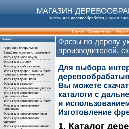
МАГАЗИН ДЕРЕВООБР
Фрезы для деревообработки, ножи и пилы
Главная
|
Скачать каталог
|
Новости
Каталог
Фрезы по дереву у
Барабаны профильные
производителей, ск
Барабаны прямые строгальные
Фрезы для Блок-Хауса
Фрезы для вагонки
Для выбора инте
Фрезы для выборки паза
Фрезы для дверей, окон, мебели
деревообрабатыв
(универсальные комплекты)
Фрезы для доски пола
Вы можете скача
Фрезы для евроокон
Фрезы для изготовления дверей
каталоги с дальн
Фрезы для изготовления
дверной коробки
и использованием
Фрезы для изготовления мебели
Фрезы для изготовления
наличника
Изготовление фре
Фрезы для изготовления окон
Фрезы для изготовления
филенки
1. Каталог де
Фрезы для изготовления штапа