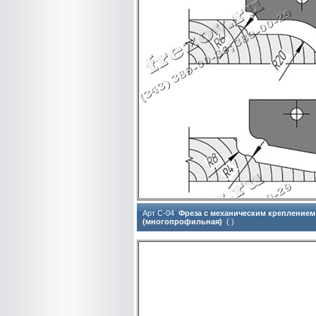
Арт C-04
Фреза с механическим креплением
(многопрофильная)
( )