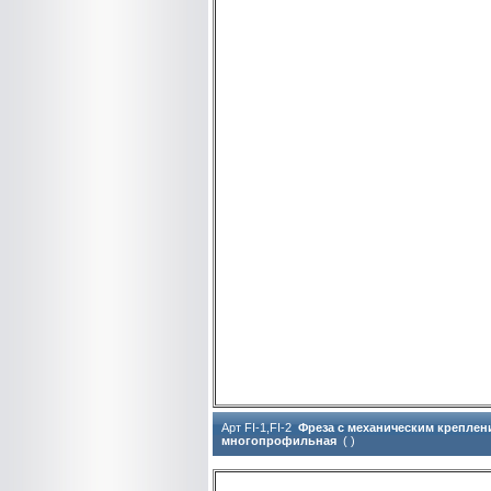
Арт FI-1,FI-2
Фреза с механическим креплен
многопрофильная
( )