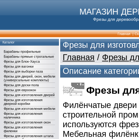
МАГАЗИН ДЕ
Фрезы для деревообра
Главная
|
Ск
Каталог
Фрезы для изготов
Барабаны профильные
Главная
/
Фрезы дл
Барабаны прямые строгальные
Фрезы для Блок-Хауса
Фрезы для вагонки
Описание категори
Фрезы для выборки паза
Фрезы для дверей, окон, мебели
(универсальные комплекты)
Фрезы для доски пола
Фрезы для
Фрезы для евроокон
Фрезы для изготовления дверей
Фрезы для изготовления
Филёнчатые двери 
дверной коробки
Фрезы для изготовления мебели
строительной пром
Фрезы для изготовления
наличника
используются фрез
Фрезы для изготовления окон
Фрезы для изготовления
филенки
Мебельная филёнка
Фрезы для изготовления штапа