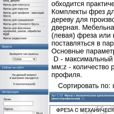
окна, дверей
обходится практич
Фрезы для плинтуса
Фрезы для поручня
Комплекты фрез д
Фрезы для профиля - имитации
бруса
дереву для произв
Фрезы для сращивания
Фрезы для стенового бруса
дверная. Мебельна
Фрезы для фасонных
профилей, шипов, обработки
(левая) фреза или 
МДФ
Фрезы радиусные
поставляться в па
Валюта
Основные параметр
Выберите тип валюты:
D - максимальный 
мм;z - количество 
Сейчас на сайте
профиля.
На данный момент
в магазине находится:
Сортировать по:
5 посетитель(ей)
Авторизация
Арт С-03
Фреза с механическим креплением
(многопрофильная)
( )
Логин
Пароль
Вход