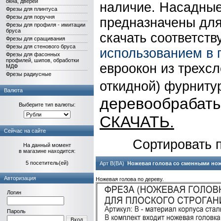
окна, дверей
наличие. Насадные
Фрезы для плинтуса
Фрезы для поручня
предназначены для
Фрезы для профиля - имитации
бруса
скачать соответст
Фрезы для сращивания
Фрезы для стенового бруса
использованием в 
Фрезы для фасонных
профилей, шипов, обработки
евроокон из трехсл
МДФ
Фрезы радиусные
откидной) фурниту
Валюта
деревообрабаты
Выберите тип валюты:
СКАЧАТЬ.
Сейчас на сайте
Сортировать 
На данный момент
в магазине находится:
5 посетитель(ей)
Арт В(ВА)
Ножевая голова со сменными но
Авторизация
Ножевая голова по дереву.
Логин
Пароль
Вход