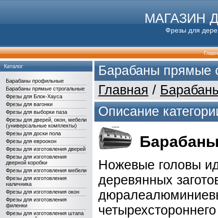
МАГАЗИН 
Фрезы для дерев
Глав
Каталог
Барабаны прямые 
Барабаны профильные
Главная
/
Барабаны
Барабаны прямые строгальные
Фрезы для Блок-Хауса
Фрезы для вагонки
Описание категори
Фрезы для выборки паза
Фрезы для дверей, окон, мебели
(универсальные комплекты)
Фрезы для доски пола
Барабаны
Фрезы для евроокон
Фрезы для изготовления дверей
Фрезы для изготовления
Ножевые головы ид
дверной коробки
Фрезы для изготовления мебели
деревянных загото
Фрезы для изготовления
наличника
дюралеалюминиевы
Фрезы для изготовления окон
Фрезы для изготовления
филенки
четырехстороннего
Фрезы для изготовления штапа