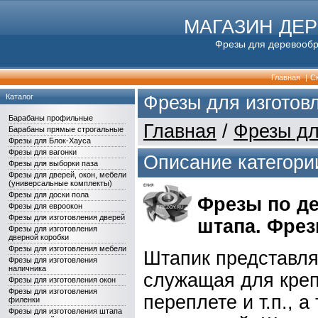
МАГАЗИН ДЕ
Фрезы для деревообра
Главная
|
Ск
Каталог
Фрезы для изготов
Барабаны профильные
Главная
/
Фрезы дл
Барабаны прямые строгальные
Фрезы для Блок-Хауса
Фрезы для вагонки
Описание категори
Фрезы для выборки паза
Фрезы для дверей, окон, мебели
(универсальные комплекты)
Фрезы для доски пола
Фрезы по де
Фрезы для евроокон
Фрезы для изготовления дверей
штапа. Фрез
Фрезы для изготовления
дверной коробки
Фрезы для изготовления мебели
Штапик представля
Фрезы для изготовления
наличника
служащая для креп
Фрезы для изготовления окон
Фрезы для изготовления
переплете и т.п., 
филенки
Фрезы для изготовления штапа