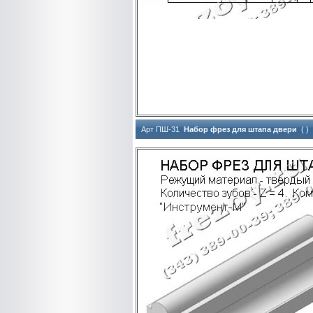
Арт ПШ-31
Набор фрез для штапа двери
( )