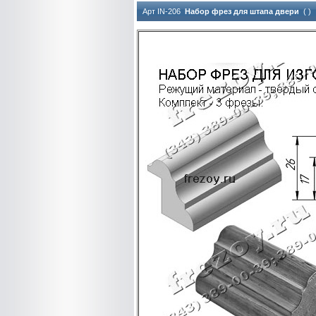
Арт IN-206
Набор фрез для штапа двери
( )