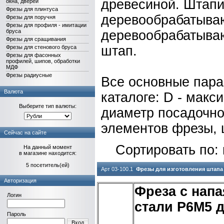
древесиной. Штапи
окна, дверей
Фрезы для плинтуса
деревообрабатыва
Фрезы для поручня
Фрезы для профиля - имитации
бруса
деревообрабатыва
Фрезы для сращивания
штап.
Фрезы для стенового бруса
Фрезы для фасонных
профилей, шипов, обработки
МДФ
Фрезы радиусные
Все основные пара
Валюта
каталоге
: D - мак
Выберите тип валюты:
диаметр посадочно
элементов фрезы,
Сейчас на сайте
Сортировать по:
На данный момент
в магазине находится:
5 посетитель(ей)
Арт 03-100.1
Фрезы для изготовления штапа
Авторизация
Фреза с нап
Логин
стали Р6М5 д
Пароль
Вход