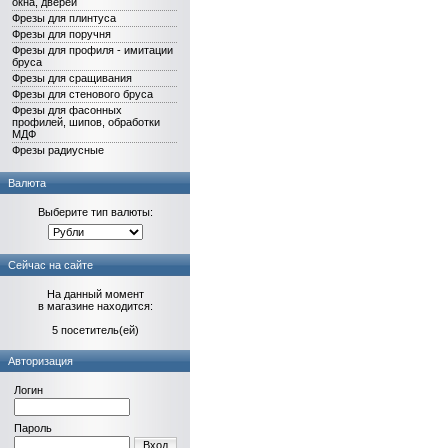
окна, дверей
Фрезы для плинтуса
Фрезы для поручня
Фрезы для профиля - имитации
бруса
Фрезы для сращивания
Фрезы для стенового бруса
Фрезы для фасонных
профилей, шипов, обработки
МДФ
Фрезы радиусные
Валюта
Выберите тип валюты:
Сейчас на сайте
На данный момент
в магазине находится:
5 посетитель(ей)
Авторизация
Логин
Пароль
Вход