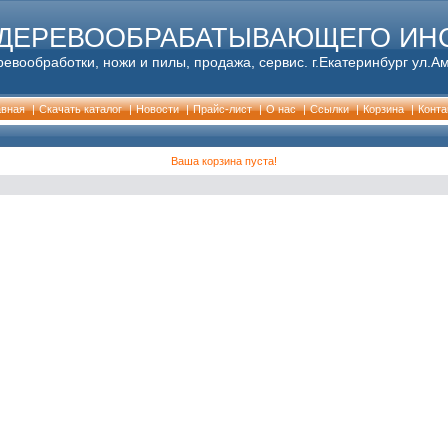
 ДЕРЕВООБРАБАТЫВАЮЩЕГО ИН
евообработки, ножи и пилы, продажа, сервис. г.Екатеринбург ул.А
авная
|
Скачать каталог
|
Новости
|
Прайс-лист
|
О нас
|
Cсылки
|
Корзина
|
Конта
Ваша корзина пуста!