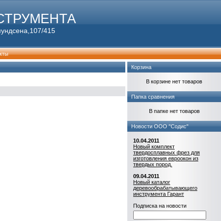
СТРУМЕНТА
мундсена,107/415
кты
Корзина
В корзине нет товаров
Папка сравнения
В папке нет товаров
Новости ООО "Содис"
10.04.2011
Новый комплект
твердосплавных фрез для
изготовления евроокон из
твердых пород.
09.04.2011
Новый каталог
деревообрабатывающего
инструмента Гарант
Подписка на новости